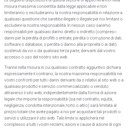
Le seguenti disposizioni di questa sezione si applicheranno nella
misura massima consentita dalla legge applicabile e non
limiteranno o escluderanno la nostra responsabilità in relazione a
qualsiasi questione che sarebbe illegale o illegale per noi limitare o
escludere la nostra responsabilità. In nessun caso saremo
responsabili per qualsiasi danno diretto o indiretto (compresi i
danni per la perdita di profitti o entrate, perdita o corruzione di dati,
software o database, o perdita o danno alla proprietà o ai dati)
sostenuti da voi o da qualsiasi terza parte, derivanti dal vostro
accesso o uso del nostro sito web.
Tranne nella misura in cui qualsiasi contratto aggiuntivo dichiara
espressamente il contrario, la nostra massima responsabilità nei
vostri confronti per tutti i danni derivanti da o relativi al sito web o a
qualsiasi prodotto e servizio commercializzato o venduto
attraverso il sito web, indipendentemente dalla forma di azione
legale che impone la responsabilità (sia nel contratto, equità,
negligenza, condotta intenzionale, torto o altro) sarà limitata al
prezzo totale che avete pagato a noi per acquistare tali prodotti o
servizi o utilizzare il sito web. Tale limite si applicherà nel
complesso a tutti i vostri reclami, azioni e cause di azione di ogni