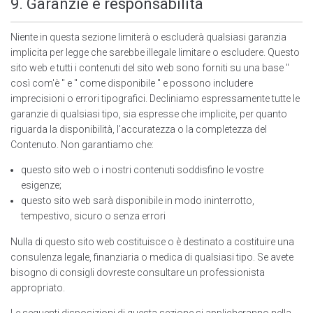
9. Garanzie e responsabilità
Niente in questa sezione limiterà o escluderà qualsiasi garanzia
implicita per legge che sarebbe illegale limitare o escludere. Questo
sito web e tutti i contenuti del sito web sono forniti su una base "
così com'è " e " come disponibile " e possono includere
imprecisioni o errori tipografici. Decliniamo espressamente tutte le
garanzie di qualsiasi tipo, sia espresse che implicite, per quanto
riguarda la disponibilità, l'accuratezza o la completezza del
Contenuto. Non garantiamo che:
questo sito web o i nostri contenuti soddisfino le vostre
esigenze;
questo sito web sarà disponibile in modo ininterrotto,
tempestivo, sicuro o senza errori
Nulla di questo sito web costituisce o è destinato a costituire una
consulenza legale, finanziaria o medica di qualsiasi tipo. Se avete
bisogno di consigli dovreste consultare un professionista
appropriato.