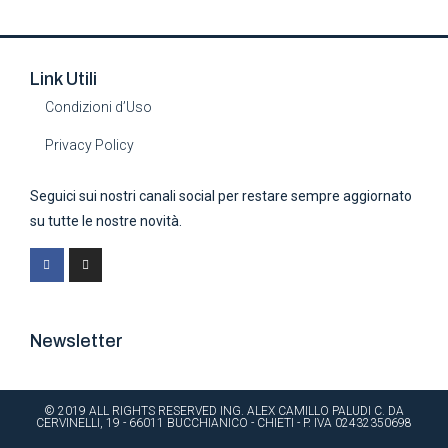
Link Utili
Condizioni d’Uso
Privacy Policy
Seguici sui nostri canali social per restare sempre aggiornato
su tutte le nostre novità.
Newsletter
© 2019 ALL RIGHTS RESERVED​ ING. ALEX CAMILLO PALUDI C. DA
CERVINELLI, 19 - 66011 BUCCHIANICO - CHIETI - P. IVA 02432350698