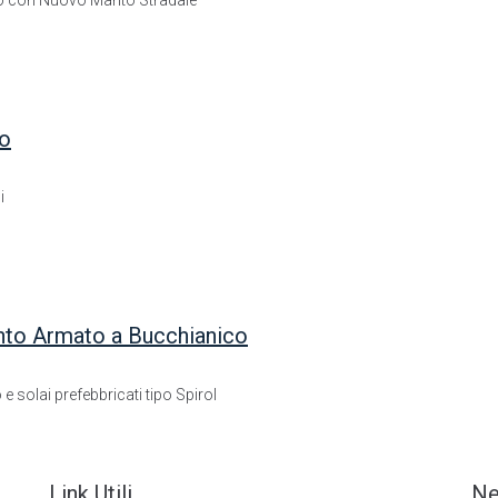
lzo con Nuovo Manto Stradale
io
i
ento Armato a Bucchianico
e solai prefebbricati tipo Spirol
Link Utili
Ne