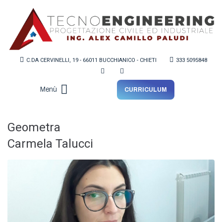
C.DA CERVINELLI, 19 - 66011 BUCCHIANICO - CHIETI
333 5095848
Menù
CURRICULUM
Lo Studio
Geometra
Carmela Talucci